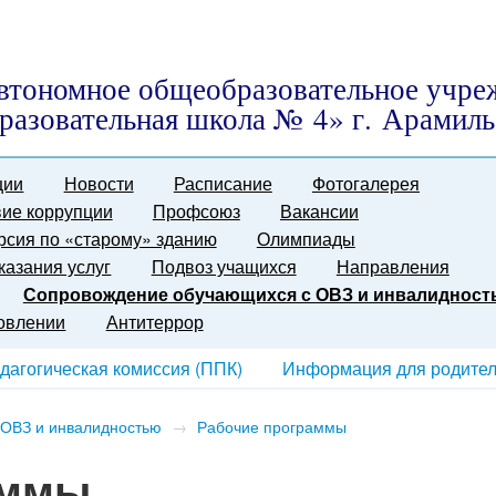
втономное общеобразовательное учре
разовательная школа № 4» г. Арамиль
ции
Новости
Расписание
Фотогалерея
ие коррупции
Профсоюз
Вакансии
рсия по «старому» зданию
Олимпиады
казания услуг
Подвоз учащихся
Направления
Сопровождение обучающихся с ОВЗ и инвалидност
ровлении
Антитеррор
дагогическая комиссия (ППК)
Информация для родите
 ОВЗ и инвалидностью
→
Рабочие программы
аммы