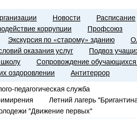
рганизации
Новости
Расписание
одействие коррупции
Профсоюз
Экскурсия по «старому» зданию
О
словий оказания услуг
Подвоз учащи
 школу
Сопровождение обучающихся 
 их оздоровлении
Антитеррор
ого-педагогическая служба
римирения
Летний лагерь "Бригантин
молодежи "Движение первых"