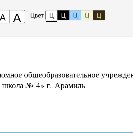
А
А
Цвет
Ц
Ц
Ц
Ц
Ц
номное общеобразовательное учрежде
 школа № 4» г. Арамиль